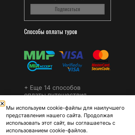
Способы оплаты туров
+ Еще 14 способов
оплаты путешествия
Мы используем cookie-файлы для наилучшего
представления нашего сайта. Продолжая
использовать этот сайт, вы соглашаетесь с
использованием cookie-файлов.
©2026 Турагентство Турсфера - Поиск туров от надежных