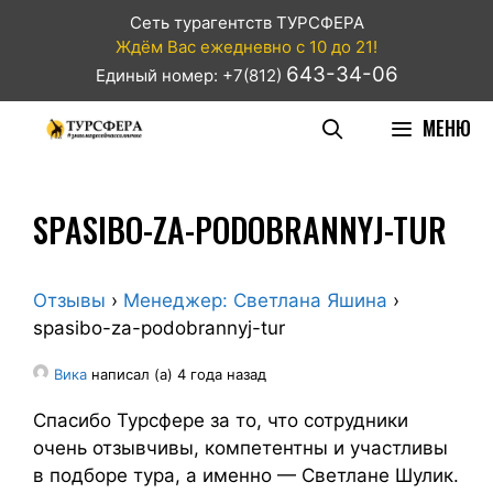
Сеть турагентств ТУРСФЕРА
Ждём Вас ежедневно с 10 до 21!
643-34-06
Единый номер: +7(812)
МЕНЮ
SPASIBO-ZA-PODOBRANNYJ-TUR
Отзывы
›
Менеджер: Светлана Яшина
›
spasibo-za-podobrannyj-tur
Вика
написал (а) 4 года назад
Спасибо Турсфере за то, что сотрудники
очень отзывчивы, компетентны и участливы
в подборе тура, а именно — Светлане Шулик.