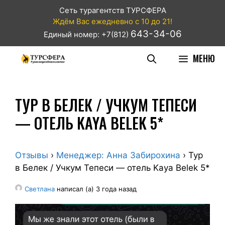
Сеть турагентств ТУРСФЕРА
Ждём Вас ежедневно с 10 до 21!
643-34-06
Единый номер: +7(812)
МЕНЮ
ТУР В БЕЛЕК / УЧКУМ ТЕПЕСИ
— ОТЕЛЬ KAYA BELEK 5*
Отзывы
›
Менеджер: Анна Забирохина
›
Тур
в Белек / Учкум Тепеси — отель Kaya Belek 5*
Светлана
написал (а) 3 года назад