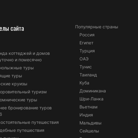
елы сайта
Популярные страны
Россия
Египет
Турция
нда коттеджей и домов
ОАЭ
уточно и помесячно
Тунис
нолыжные туры
Таиланд
ящие туры
Куба
ские круизы
Доминикана
оровительный туризм
Шри-Ланка
омнические туры
Вьетнам
нее бронирование туров
6
Индия
остоятельные путешествия
Мальдивы
дебные путешествия
Сейшелы