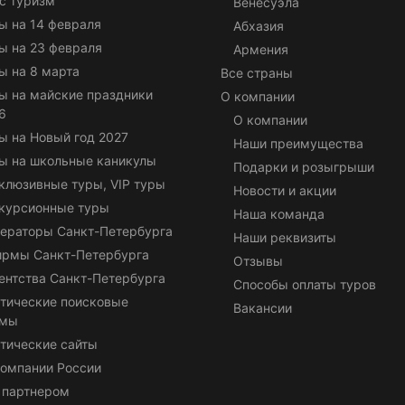
с туризм
Венесуэла
ы на 14 февраля
Абхазия
ы на 23 февраля
Армения
ы на 8 марта
Все страны
ы на майские праздники
О компании
6
О компании
ы на Новый год 2027
Наши преимущества
ы на школьные каникулы
Подарки и розыгрыши
клюзивные туры, VIP туры
Новости и акции
курсионные туры
Наша команда
ераторы Санкт-Петербурга
Наши реквизиты
ирмы Санкт-Петербурга
Отзывы
ентства Санкт-Петербурга
Способы оплаты туров
тические поисковые
Вакансии
емы
тические сайты
омпании России
 партнером