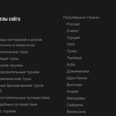
елы сайта
Популярные страны
Россия
Египет
Турция
нда коттеджей и домов
ОАЭ
уточно и помесячно
Тунис
нолыжные туры
Таиланд
ящие туры
Куба
ские круизы
Доминикана
оровительный туризм
Шри-Ланка
омнические туры
Вьетнам
нее бронирование туров
6
Индия
остоятельные путешествия
Мальдивы
дебные путешествия
Сейшелы
с туризм
Венесуэла