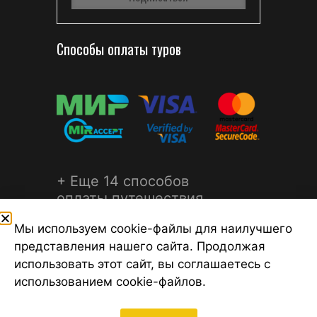
Способы оплаты туров
+ Еще 14 способов
оплаты путешествия
Мы используем cookie-файлы для наилучшего
представления нашего сайта. Продолжая
использовать этот сайт, вы соглашаетесь с
использованием cookie-файлов.
©2026 Турагентство Турсфера - Поиск туров от надежных
туроператоров, официальный сайт турфирмы ТУРСФЕРА -
турагентства во всех районах Санкт-Петербурга