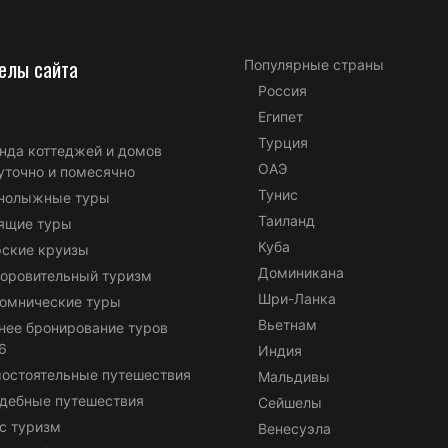
елы сайта
Популярные страны
Россия
Египет
Турция
нда коттеджей и домов
ОАЭ
уточно и помесячно
Тунис
нолыжные туры
Таиланд
ящие туры
Куба
ские круизы
Доминикана
оровительный туризм
Шри-Ланка
омнические туры
Вьетнам
нее бронирование туров
6
Индия
остоятельные путешествия
Мальдивы
дебные путешествия
Сейшелы
с туризм
Венесуэла