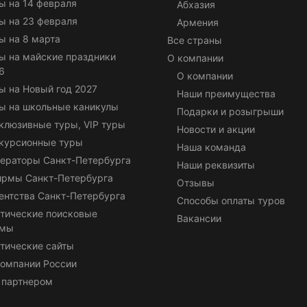
ы на 14 февраля
Абхазия
ы на 23 февраля
Армения
ы на 8 марта
Все страны
ы на майские праздники
О компании
6
О компании
ы на Новый год 2027
Наши преимущества
ы на школьные каникулы
Подарки и розыгрыши
клюзивные туры, VIP туры
Новости и акции
курсионные туры
Наша команда
ераторы Санкт-Петербурга
Наши реквизиты
ирмы Санкт-Петербурга
Отзывы
ентства Санкт-Петербурга
Способы оплаты туров
тические поисковые
Вакансии
емы
тические сайты
омпании России
 партнером