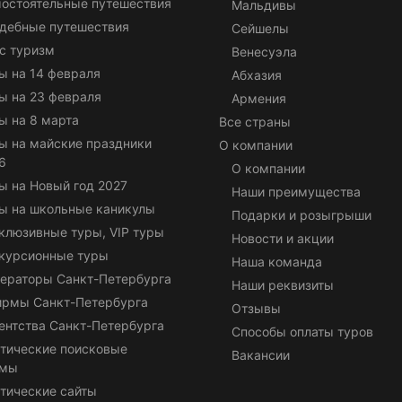
остоятельные путешествия
Мальдивы
дебные путешествия
Сейшелы
с туризм
Венесуэла
ы на 14 февраля
Абхазия
ы на 23 февраля
Армения
ы на 8 марта
Все страны
ы на майские праздники
О компании
6
О компании
ы на Новый год 2027
Наши преимущества
ы на школьные каникулы
Подарки и розыгрыши
клюзивные туры, VIP туры
Новости и акции
курсионные туры
Наша команда
ераторы Санкт-Петербурга
Наши реквизиты
ирмы Санкт-Петербурга
Отзывы
ентства Санкт-Петербурга
Способы оплаты туров
тические поисковые
Вакансии
емы
тические сайты