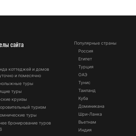
елы сайта
Популярные страны
Россия
Египет
Турция
нда коттеджей и домов
ОАЭ
уточно и помесячно
Тунис
нолыжные туры
Таиланд
ящие туры
Куба
ские круизы
Доминикана
оровительный туризм
Шри-Ланка
омнические туры
Вьетнам
нее бронирование туров
6
Индия