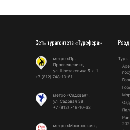
Сеть турагентств «Турсфера»
Разд
метро «Пр.
Туры
Просвещения»,
Аре
ул. Шостаковича 5 к. 1
пос
+7 (812) 748-10-61
Гор
Гор
Мор
метро «Садовая»,
ул. Садовая 38
Озд
+7 (812) 748-10-62
Пал
Ран
202
метро «Московская»,