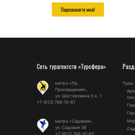
Перезвоните мне!
Сеть турагентств «Турсфера»
Разд
метро «Пр.
Туры
Просвещения»,
Аре
ул. Шостаковича 5 к. 1
пос
+7 (812) 748-10-61
Гор
Гор
Мор
метро «Садовая»,
ул. Садовая 38
Озд
+7 (812) 748-10-62