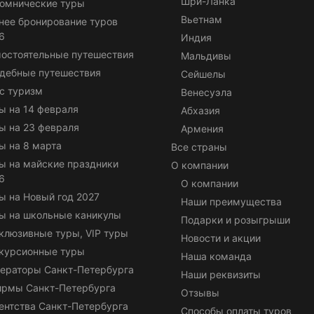
Шри-Ланка
омнические туры
Вьетнам
нее бронирование туров
6
Индия
остоятельные путешествия
Мальдивы
дебные путешествия
Сейшелы
с туризм
Венесуэла
ы на 14 февраля
Абхазия
ы на 23 февраля
Армения
ы на 8 марта
Все страны
ы на майские праздники
О компании
6
О компании
ы на Новый год 2027
Наши преимущества
ы на школьные каникулы
Подарки и розыгрыши
клюзивные туры, VIP туры
Новости и акции
курсионные туры
Наша команда
ераторы Санкт-Петербурга
Наши реквизиты
ирмы Санкт-Петербурга
Отзывы
ентства Санкт-Петербурга
Способы оплаты туров