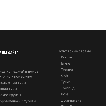
елы сайта
Популярные страны
Россия
Египет
Турция
нда коттеджей и домов
ОАЭ
уточно и помесячно
Тунис
нолыжные туры
Таиланд
ящие туры
Куба
ские круизы
Доминикана
оровительный туризм