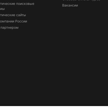
тические поисковые
Вакансии
емы
тические сайты
омпании России
 партнером