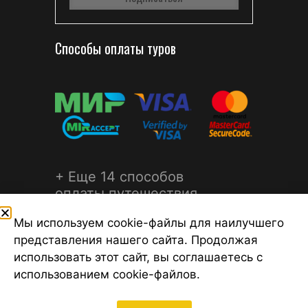
Способы оплаты туров
+ Еще 14 способов
оплаты путешествия
Мы используем cookie-файлы для наилучшего
представления нашего сайта. Продолжая
использовать этот сайт, вы соглашаетесь с
использованием cookie-файлов.
©2026 Турагентство Турсфера - Поиск туров от надежных
туроператоров, официальный сайт турфирмы ТУРСФЕРА -
турагентства во всех районах Санкт-Петербурга