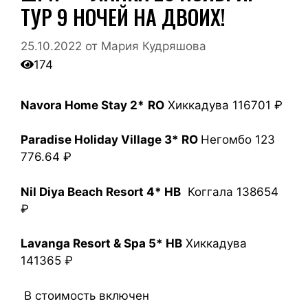
ТУР 9 НОЧЕЙ НА ДВОИХ!
25.10.2022
от
Мария Кудряшова
174
Navora Home Stay 2*
RO
Хиккадува 116701 ₽
Paradise Holiday Village 3* RO
Негомбо 123
776.64 ₽
Nil Diya Beach Resort 4* HB
Коггала 138654
₽
Lavanga Resort & Spa 5* HB
Хиккадува
141365 ₽
В стоимость включен