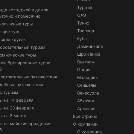
Турция
нда коттеджей и домов
ОАЭ
уточно и помесячно
Тунис
нолыжные туры
Таиланд
ящие туры
Куба
ские круизы
Доминикана
оровительный туризм
Шри-Ланка
омнические туры
Вьетнам
нее бронирование туров
6
Индия
остоятельные путешествия
Мальдивы
дебные путешествия
Сейшелы
с туризм
Венесуэла
ы на 14 февраля
Абхазия
ы на 23 февраля
Армения
ы на 8 марта
Все страны
ы на майские праздники
О компании
6
О компании