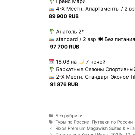
Грейс Мари
4-Х Местн. Апартаменты / 2 вз
89 900 RUB
Анатоль 2*
standard / 2 взр 🍽 Без питани
97 700 RUB
18.08 на
7 ночей
Бархатные Сезоны Спортивный
2-Х Местн. Стандарт Эконом hb
91 876 RUB
Без рубрики
Туры по России. Путевки по России
Rixos Premium Magawish Suites & Vil
Полетели в Кемер! Июль 2023г. 10 н