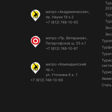
Тур
202
метро «Академическая»,
Тур
пр. Науки 19 к.2
Тур
+7 (812) 748-10-65
Экс
Экс
метро «Пр. Ветеранов»,
Туроп
Петергофское ш. 55 к.1
Турф
+7 (812) 748-10-67
Тураг
Турис
метро «Комендантский
сист
пр.»,
Турис
ул. Уточкина 6 к. 1
Авиак
+7 (812) 748-10-69
Стать