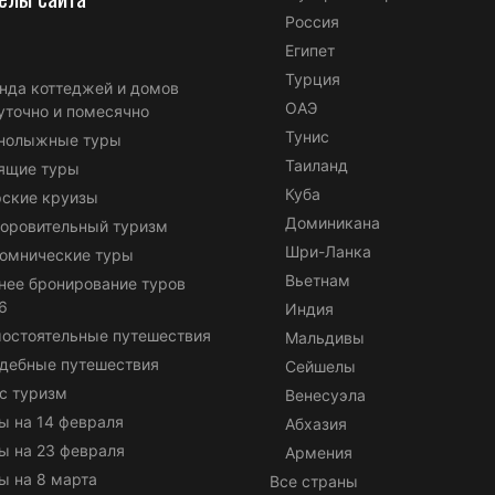
Россия
Египет
Турция
нда коттеджей и домов
ОАЭ
уточно и помесячно
Тунис
нолыжные туры
Таиланд
ящие туры
Куба
ские круизы
Доминикана
оровительный туризм
Шри-Ланка
омнические туры
Вьетнам
нее бронирование туров
6
Индия
остоятельные путешествия
Мальдивы
дебные путешествия
Сейшелы
с туризм
Венесуэла
ы на 14 февраля
Абхазия
ы на 23 февраля
Армения
ы на 8 марта
Все страны