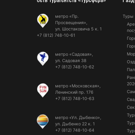
метро «Пр.
Туры
Просвещения»,
Аре
ул. Шостаковича 5 к. 1
пос
+7 (812) 748-10-61
Гор
Гор
Мор
метро «Садовая»,
ул. Садовая 38
Озд
+7 (812) 748-10-62
Пал
Ран
202
метро «Московская»,
Сам
Ленинский пр. 176
+7 (812) 748-10-63
Сва
Сек
Тур
метро «Ул. Дыбенко»,
Тур
ул. Дыбенко 22 к. 1
+7 (812) 748-10-64
Тур