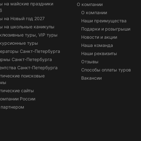
ы на майские праздники
О компании
6
О компании
ы на Новый год 2027
Наши преимущества
ы на школьные каникулы
Подарки и розыгрыши
клюзивные туры, VIP туры
Новости и акции
курсионные туры
Наша команда
ераторы Санкт-Петербурга
Наши реквизиты
ирмы Санкт-Петербурга
Отзывы
ентства Санкт-Петербурга
Способы оплаты туров
тические поисковые
Вакансии
емы
тические сайты
омпании России
 партнером