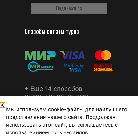
Способы оплаты туров
+ Еще 14 способов
оплаты путешествия
Мы используем cookie-файлы для наилучшего
представления нашего сайта. Продолжая
использовать этот сайт, вы соглашаетесь с
использованием cookie-файлов.
©2026 Турагентство Турсфера - Поиск туров от надежных