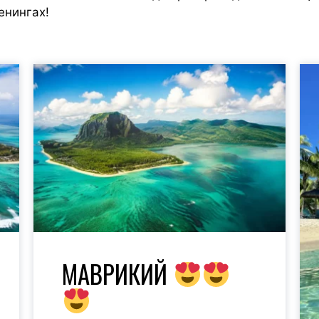
енингах!
МАВРИКИЙ