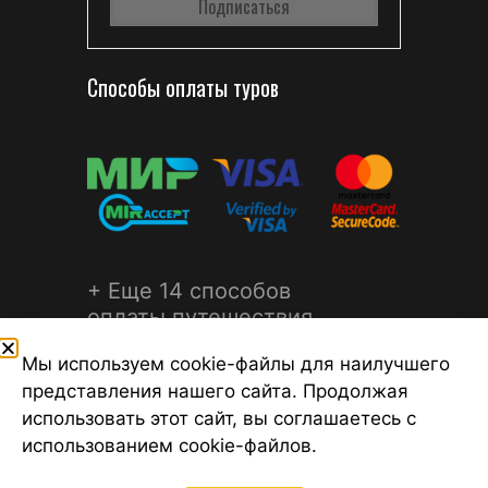
Способы оплаты туров
+ Еще 14 способов
оплаты путешествия
Мы используем cookie-файлы для наилучшего
представления нашего сайта. Продолжая
использовать этот сайт, вы соглашаетесь с
использованием cookie-файлов.
©2026 Турагентство Турсфера - Поиск туров от надежных
туроператоров, официальный сайт турфирмы ТУРСФЕРА -