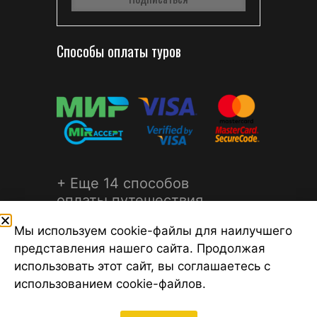
Способы оплаты туров
+ Еще 14 способов
оплаты путешествия
Мы используем cookie-файлы для наилучшего
представления нашего сайта. Продолжая
использовать этот сайт, вы соглашаетесь с
использованием cookie-файлов.
©2026 Турагентство Турсфера - Поиск туров от надежных
туроператоров, официальный сайт турфирмы ТУРСФЕРА -
турагентства во всех районах Санкт-Петербурга