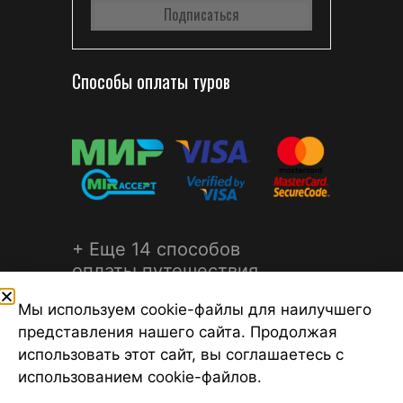
Способы оплаты туров
+ Еще 14 способов
оплаты путешествия
Мы используем cookie-файлы для наилучшего
представления нашего сайта. Продолжая
использовать этот сайт, вы соглашаетесь с
использованием cookie-файлов.
©2026 Турагентство Турсфера - Поиск туров от надежных
туроператоров, официальный сайт турфирмы ТУРСФЕРА -