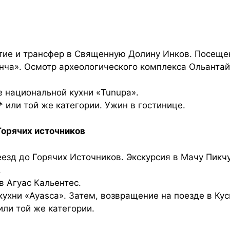
ытие и трансфер в Священную Долину Инков. Посеще
ча». Осмотр археологического комплекса Ольантай
е национальной кухни «Tunupa».
* или той же категории. Ужин в гостинице.
Горячих источников
еезд до Горячих Источников. Экскурсия в Мачу Пикч
.
в Агуас Кальентес.
ухни «Ayasca». Затем, возвращение на поезде в Кус
 или той же категории.