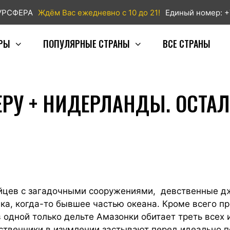
ТУРСФЕРА
Ждём Вас ежедневно с 10 до 21!
Единый номер: +
РЫ
ПОПУЛЯРНЫЕ СТРАНЫ
ВСЕ СТРАНЫ
РУ + НИДЕРЛАНДЫ. ОСТАЛ
йцев с загадочными сооружениями, девственные дж
ка, когда-то бывшее частью океана. Кроме всего п
 одной только дельте Амазонки обитает треть всех
твенники в изумлении застывают перед идеально 