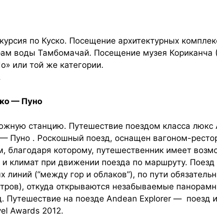
скурсия по Куско. Посещение архитектурных комплек
храм воды Тамбомачай. Посещение музея Кориканча 
o» или той же категории.
.
ско — Пуно
ожную станцию. Путешествие поездом класса люкс A
 — Пуно . Роскошный поезд, оснащен вагоном-ресто
 благодаря которому, путешественник имеет возмо
 климат при движении поезда по маршруту. Поезд 
линий (“между гор и облаков”), по пути обязатель
етров), откуда открываются незабываемые панорамн
д. Путешествие на поезде Andean Explorer — поезд
el Awards 2012.