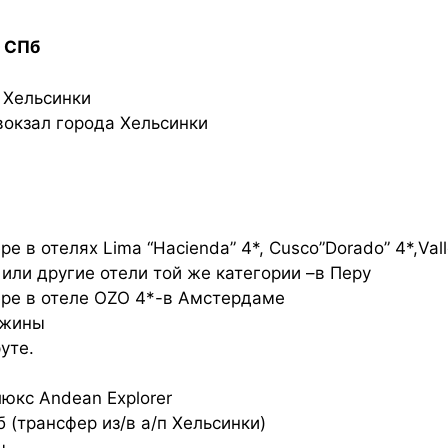
— СПб
в Хельсинки
вокзал города Хельсинки
в отелях Lima “Hacienda” 4*, Cusco”Dorado” 4*,Valle 
» или другие отели той же категории –в Перу
ре в отеле OZO 4*-в Амстердаме
ужины
уте.
юкс Andean Explorer
(трансфер из/в а/п Хельсинки)