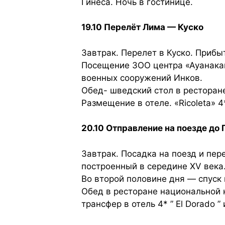
Гинеса. Ночь в гостинице.
19.10 Перелёт Лима — Куско
Завтрак. Перелет в Куско. Приб
Посещение ЗОО центра «Ауанакан
военных сооружений Инков.
Обед- шведский стол в ресторан
Размещение в отеле. «Ricoleta» 4
20.10 Отправление на поезде до 
Завтрак. Посадка на поезд и пер
построенный в середине XV века
Во второй половине дня — спуск 
Oбед в ресторане национальной к
трансфер в отель 4* ” El Dorado ”