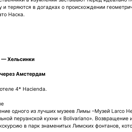
 и теряются в догадках о происхождении геометри
то Наска.
б — Хельсинки
а через Амстердам
отеле 4* Hacienda.
ме
ие одного из лучших музеев Лимы –Музей Larco Her
ной перуанской кухни « Bolivariano». Возвращение 
кскурсию в парк знаменитых Лимских фонтанов, кот