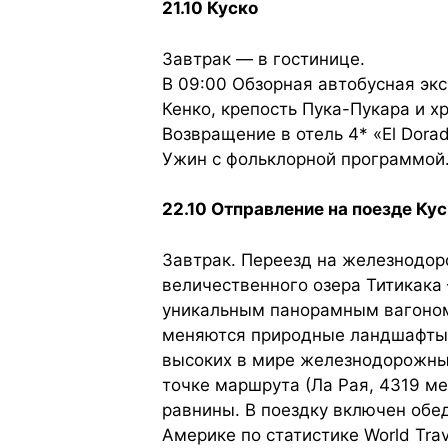
21.10 Куско
Завтрак — в гостинице.
В 09:00 Обзорная автобусная эк
Кенко, крепость Пука-Пукара и 
Возвращение в отель 4* «El Dorad
Ужин с фольклорной программой
22.10 Отправление на поезде Ку
Завтрак. Переезд на железнодор
величественного озера Титикака
уникальным панорамным вагоном,
меняются природные ландшафты и
высоких в мире железнодорожных 
точке маршрута (Ла Рая, 4319 м
равнины. В поездку включен обе
Америке по статистике World Trav