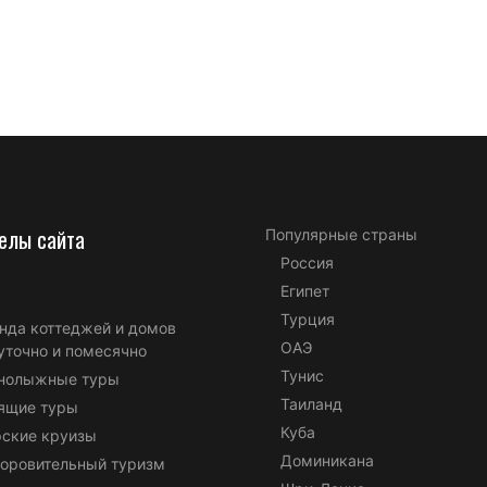
елы сайта
Популярные страны
Россия
Египет
Турция
нда коттеджей и домов
ОАЭ
уточно и помесячно
Тунис
нолыжные туры
Таиланд
ящие туры
Куба
ские круизы
Доминикана
оровительный туризм