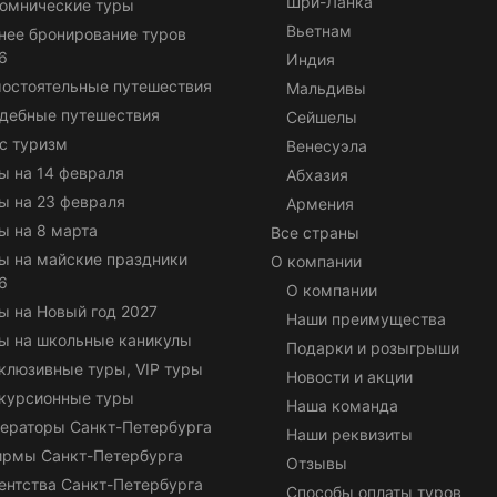
Шри-Ланка
омнические туры
Вьетнам
нее бронирование туров
6
Индия
остоятельные путешествия
Мальдивы
дебные путешествия
Сейшелы
с туризм
Венесуэла
ы на 14 февраля
Абхазия
ы на 23 февраля
Армения
ы на 8 марта
Все страны
ы на майские праздники
О компании
6
О компании
ы на Новый год 2027
Наши преимущества
ы на школьные каникулы
Подарки и розыгрыши
клюзивные туры, VIP туры
Новости и акции
курсионные туры
Наша команда
ераторы Санкт-Петербурга
Наши реквизиты
ирмы Санкт-Петербурга
Отзывы
ентства Санкт-Петербурга
Способы оплаты туров