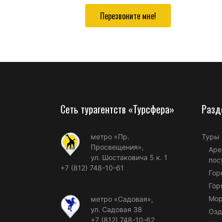
Перезвоните мне!
Сеть турагентств «Турсфера»
Разд
метро «Пр.
Туры
Просвещения»,
Аре
ул. Шостаковича 5 к. 1
пос
+7 (812) 748-10-61
Гор
Гор
Мор
метро «Садовая»,
ул. Садовая 38
Озд
+7 (812) 748-10-62