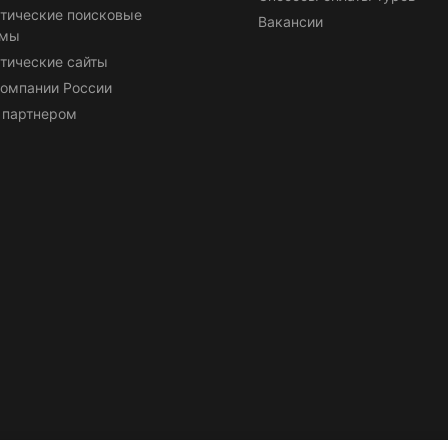
тические поисковые
Вакансии
емы
тические сайты
омпании России
 партнером