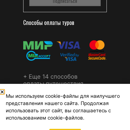
Способы оплаты туров
+ Еще 14 способов
оплаты путешествия
Мы используем cookie-файлы для наилучшего
представления нашего сайта. Продолжая
использовать этот сайт, вы соглашаетесь с
использованием cookie-файлов.
©2026 Турагентство Турсфера - Поиск туров от надежных
туроператоров, официальный сайт турфирмы ТУРСФЕРА -