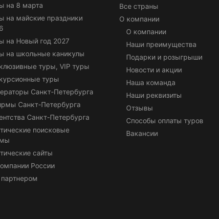
ы на 8 марта
Все страны
ы на майские праздники
О компании
6
О компании
ы на Новый год 2027
Наши преимущества
ы на школьные каникулы
Подарки и розыгрыши
клюзивные туры, VIP туры
Новости и акции
курсионные туры
Наша команда
ераторы Санкт-Петербурга
Наши реквизиты
ирмы Санкт-Петербурга
Отзывы
ентства Санкт-Петербурга
Способы оплаты туров
тические поисковые
Вакансии
емы
тические сайты
омпании России
 партнером