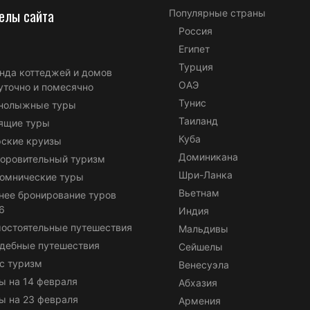
елы сайта
Популярные страны
Россия
Египет
Турция
нда коттеджей и домов
ОАЭ
уточно и помесячно
Тунис
нолыжные туры
Таиланд
ящие туры
Куба
ские круизы
Доминикана
оровительный туризм
Шри-Ланка
омнические туры
Вьетнам
нее бронирование туров
6
Индия
остоятельные путешествия
Мальдивы
дебные путешествия
Сейшелы
с туризм
Венесуэла
ы на 14 февраля
Абхазия
ы на 23 февраля
Армения