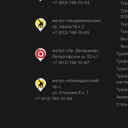
+7 (812) 748-10-64
Тур
Тур
202
метро «Академическая»,
Тур
пр. Науки 19 к.2
Тур
+7 (812) 748-10-65
Экс
Экс
метро «Пр. Ветеранов»,
Туроп
Петергофское ш. 55 к.1
Турф
+7 (812) 748-10-67
Тураг
Турис
метро «Комендантский
сист
пр.»,
Турис
ул. Уточкина 6 к. 1
Авиак
+7 (812) 748-10-69
Стать