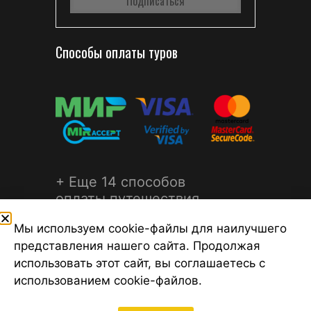
Способы оплаты туров
+ Еще 14 способов
оплаты путешествия
Мы используем cookie-файлы для наилучшего
представления нашего сайта. Продолжая
использовать этот сайт, вы соглашаетесь с
использованием cookie-файлов.
©2026 Турагентство Турсфера - Поиск туров от надежных
туроператоров, официальный сайт турфирмы ТУРСФЕРА -