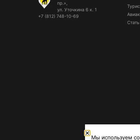
пр.»,
Турис
ул. Уточкина 6 к. 1
Авиак
+7 (812) 748-10-69
Стать
Мы используем co