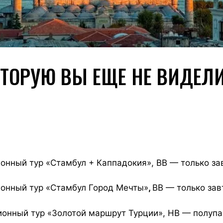
ОТОРУЮ ВЫ ЕЩЕ НЕ ВИДЕЛ
сионный тур «Стамбул + Каппадокия», BB — только за
рсионный тур «Стамбул Город Мечты»
,
BB — только зав
рсионный тур «Золотой маршрут Турции», HB — полупа