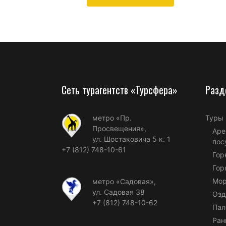
Сеть турагентств «Турсфера»
Разд
метро «Пр.
Туры
Просвещения»,
Аре
ул. Шостаковича 5 к. 1
пос
+7 (812) 748-10-61
Гор
Гор
Мор
метро «Садовая»,
ул. Садовая 38
Озд
+7 (812) 748-10-62
Пал
Ран