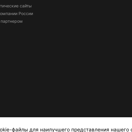
тические сайты
омпании России
 партнером
okie-файлы для наилучшего представления нашего 