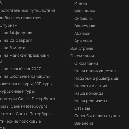
6
Индия
остоятельные путешествия
Мальдивы
дебные путешествия
Сейшелы
с туризм
Венесуэла
ы на 14 февраля
Абхазия
ы на 23 февраля
Армения
ы на 8 марта
Все страны
ы на майские праздники
О компании
6
О компании
ы на Новый год 2027
Наши преимущества
ы на школьные каникулы
Подарки и розыгрыши
клюзивные туры, VIP туры
Новости и акции
курсионные туры
Наша команда
ераторы Санкт-Петербурга
Наши реквизиты
ирмы Санкт-Петербурга
Отзывы
ентства Санкт-Петербурга
Способы оплаты туров
тические поисковые
Вакансии
емы