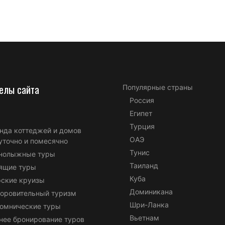
елы сайта
Популярные страны
Россия
Египет
Турция
нда коттеджей и домов
ОАЭ
уточно и помесячно
Тунис
нолыжные туры
Таиланд
ящие туры
Куба
ские круизы
Доминикана
оровительный туризм
Шри-Ланка
омнические туры
Вьетнам
нее бронирование туров