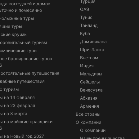
Турция
нда коттеджей и домов
ОАЭ
уточно и помесячно
Тунис
нолыжные туры
Таиланд
ящие туры
Куба
ские круизы
Доминикана
оровительный туризм
Шри-Ланка
омнические туры
Вьетнам
нее бронирование туров
6
Индия
остоятельные путешествия
Мальдивы
дебные путешествия
Сейшелы
с туризм
Венесуэла
ы на 14 февраля
Абхазия
ы на 23 февраля
Армения
ы на 8 марта
Все страны
ы на майские праздники
О компании
6
О компании
ы на Новый год 2027
Наши преимущества