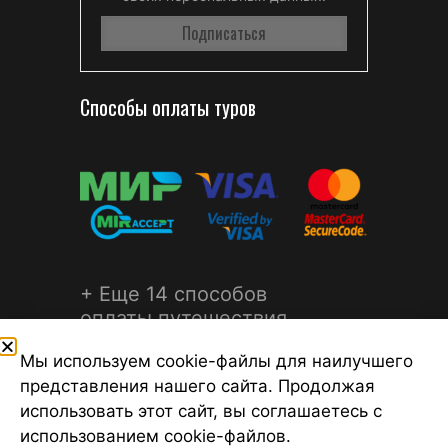
Способы оплаты туров
+ Еще 14 способов
оплаты путешествия
Мы используем cookie-файлы для наилучшего
представления нашего сайта. Продолжая
использовать этот сайт, вы соглашаетесь с
использованием cookie-файлов.
©2026 Турагентство Турсфера - Поиск туров от надежных