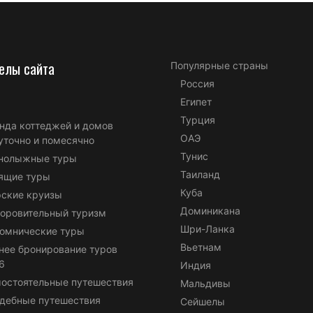
елы сайта
Популярные страны
Россия
Египет
Турция
нда коттеджей и домов
ОАЭ
уточно и помесячно
Тунис
нолыжные туры
Таиланд
ящие туры
Куба
ские круизы
Доминикана
оровительный туризм
Шри-Ланка
омнические туры
Вьетнам
нее бронирование туров
6
Индия
остоятельные путешествия
Мальдивы
дебные путешествия
Сейшелы