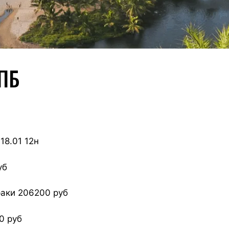
ПБ
18.01 12н
уб
траки 206200 руб
0 руб