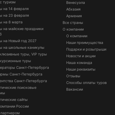
с туризм
Венесуэла
ы на 14 февраля
Абхазия
ы на 23 февраля
Армения
ы на 8 марта
Все страны
ы на майские праздники
О компании
6
О компании
ы на Новый год 2027
Наши преимущества
ы на школьные каникулы
Подарки и розыгрыши
клюзивные туры, VIP туры
Новости и акции
курсионные туры
Наша команда
ераторы Санкт-Петербурга
Наши реквизиты
ирмы Санкт-Петербурга
Отзывы
ентства Санкт-Петербурга
Способы оплаты туров
тические поисковые
Вакансии
емы
тические сайты
омпании России
 партнером