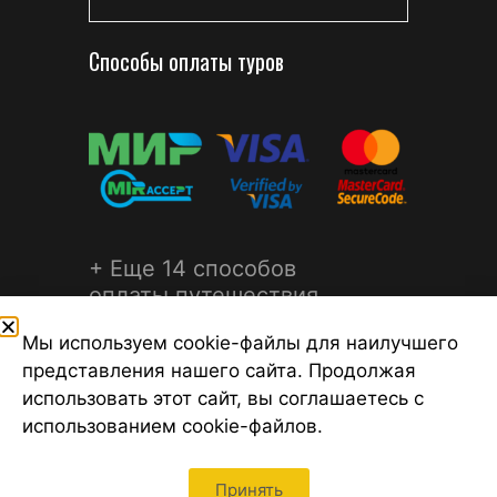
Способы оплаты туров
+ Еще 14 способов
оплаты путешествия
Мы используем cookie-файлы для наилучшего
представления нашего сайта. Продолжая
использовать этот сайт, вы соглашаетесь с
использованием cookie-файлов.
©2026 Турагентство Турсфера - Поиск туров от надежных
туроператоров, официальный сайт турфирмы ТУРСФЕРА -
турагентства во всех районах Санкт-Петербурга
Принять