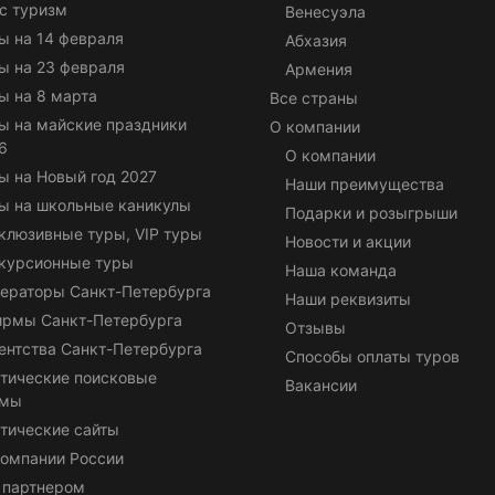
с туризм
Венесуэла
ы на 14 февраля
Абхазия
ы на 23 февраля
Армения
ы на 8 марта
Все страны
ы на майские праздники
О компании
6
О компании
ы на Новый год 2027
Наши преимущества
ы на школьные каникулы
Подарки и розыгрыши
клюзивные туры, VIP туры
Новости и акции
курсионные туры
Наша команда
ераторы Санкт-Петербурга
Наши реквизиты
ирмы Санкт-Петербурга
Отзывы
ентства Санкт-Петербурга
Способы оплаты туров
тические поисковые
Вакансии
емы
тические сайты
омпании России
 партнером