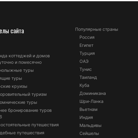
елы сайта
Популярные страны
Россия
Египет
Турция
нда коттеджей и домов
ОАЭ
уточно и помесячно
Тунис
нолыжные туры
Таиланд
ящие туры
Куба
ские круизы
Доминикана
оровительный туризм
Шри-Ланка
омнические туры
Вьетнам
нее бронирование туров
6
Индия
остоятельные путешествия
Мальдивы
дебные путешествия
Сейшелы