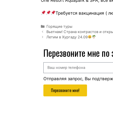
One Resort Aquapark & SPA, все 
Требуется вакцинация ( лю
Горящие туры
Вьетнам! Страна контрастов и откр
Летим в Хургаду 24.09
Перезвоните мне по
Отправляя запрос, Вы подтвер
Перезвоните мне!