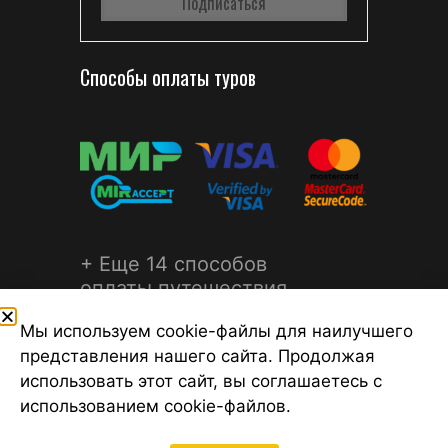
Способы оплаты туров
+ Еще 14 способов
оплаты путешествия
Мы используем cookie-файлы для наилучшего
представления нашего сайта. Продолжая
использовать этот сайт, вы соглашаетесь с
использованием cookie-файлов.
©2026 Турагентство Турсфера - Поиск туров от надежных
туроператоров, официальный сайт турфирмы ТУРСФЕРА -