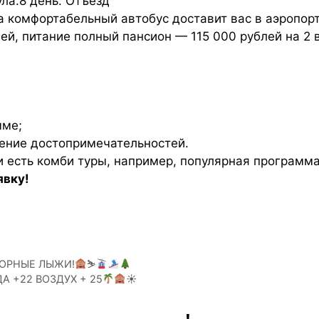
ла.8 день. Отъезд
а комфортабельный автобус доставит вас в аэропор
чей, питание полный пансион — 115 000 рублей на 2 
мме;
ение достопримечательностей.
 есть комби туры, например, популярная программа
явку!
ГОРНЫЕ ЛЫЖИ!
⛷
А +22 ВОЗДУХ + 25
☀