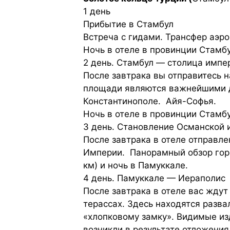
1 день
Прибытие в Стамбул
Встреча с гидами. Трансфер аэро
Ночь в отеле в провинции Стамбу
2 день. Стамбул — столица импе
После завтрака вы отправитесь 
площади являются важнейшими д
Константинополе. Айя-Софья.
Ночь в отеле в провинции Стамбу
3 день. Становление Османской 
После завтрака в отеле отправле
Империи. Панорамный обзор горо
км) и ночь в Памуккале.
4 день. Памуккале — Иераполис
После завтрака в отеле вас жду
терассах. Здесь находятся разва
«хлопковому замку». Видимые из
возникли в результате отложени