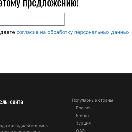
 этому предложению!
ждаете
согласие на обработку персональных данных
елы сайта
Популярные страны
Россия
Египет
Турция
нда коттеджей и домов
ОАЭ
уточно и помесячно