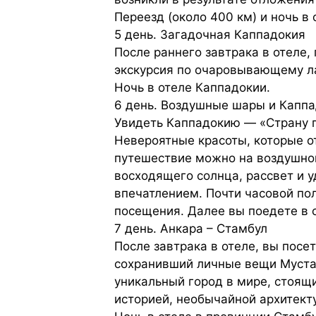
Переезд (около 400 км) и ночь в 
5 день. Загадочная Каппадокия
После раннего завтрака в отеле,
экскурсия по очаровывающему л
Ночь в отеле Каппадокии.
6 день. Воздушные шары и Каппа
Увидеть Каппадокию — «Страну п
Невероятные красоты, которые о
путешествие можно на воздушно
восходящего солнца, рассвет и 
впечатлением. Почти часовой по
посещения. Далее вы поедете в с
7 день. Анкара – Стамбул
После завтрака в отеле, вы пос
сохранивший личные вещи Мустаф
уникальный город в мире, стоящи
историей, необычайной архитек