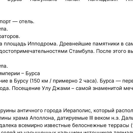
порт — отель.
ла.
раторов.
на площадь Ипподрома. Древнейшие памятники в сам
остопримечательностями Стамбула. После этого вы
ла.
империи – Бурса
ние в Бурсу (150 км / примерно 2 часа). Бурса — пе
да. Посещение Улу Джами – самой знаменитой мече
т руины античного города Иераполис, который распо
лины храма Аполлона, датируемые III веком н.э. Да
далека всемирно известные белоснежные террасы (
я солей из насыщенных кальцием источников термал