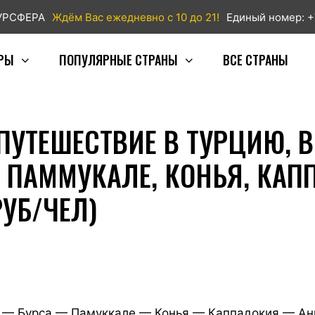
ТУРСФЕРА
Ждём Вас ежедневно с 10 до 21!
Единый номер: +
РЫ
ПОПУЛЯРНЫЕ СТРАНЫ
ВСЕ СТРАНЫ
ПУТЕШЕСТВИЕ В ТУРЦИЮ, 
, ПАММУКАЛЕ, КОНЬЯ, КАП
РУБ/ЧЕЛ)
 — Бурса — Памуккале — Конья — Каппадокия — Ан