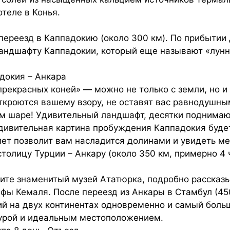
отеле в Конья.
 переезд в Каппадокию (около 300 км). По прибытии
андшафту Каппадокии, который еще называют «лун
докия – Анкара
рекрасных коней» — можно не только с земли, но и
ткроются вашему взору, не оставят вас равнодушн
м шаре! Удивительный ландшафт, десятки поднимаю
удивительная картина пробуждения Каппадокия буд
лет позволит вам насладится долинами и увидеть м
толицу Турции – Анкару (около 350 км, примерно 4 ч
етите знаменитый музей Ататюрка, подробно рассказ
ы Кемаля. После переезд из Анкары в Стамбул (450
й на двух континентах одновременно и самый больш
турой и идеальным местоположением.