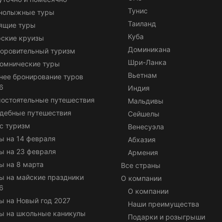
Тунис
нолыжные туры
Таиланд
ящие туры
Куба
ские круизы
Доминикана
оровительный туризм
Шри-Ланка
омнические туры
Вьетнам
нее бронирование туров
6
Индия
остоятельные путешествия
Мальдивы
дебные путешествия
Сейшелы
с туризм
Венесуэла
ы на 14 февраля
Абхазия
ы на 23 февраля
Армения
ы на 8 марта
Все страны
ы на майские праздники
О компании
6
О компании
ы на Новый год 2027
Наши преимущества
ы на школьные каникулы
Подарки и розыгрыши