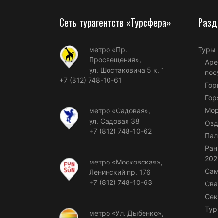
Сеть турагентств «Турсфера»
Разд
метро «Пр.
Туры
Просвещения»,
Аре
ул. Шостаковича 5 к. 1
пос
+7 (812) 748-10-61
Гор
Гор
Мор
метро «Садовая»,
ул. Садовая 38
Озд
+7 (812) 748-10-62
Пал
Ран
202
метро «Московская»,
Сам
Ленинский пр. 176
+7 (812) 748-10-63
Сва
Сек
Тур
метро «Ул. Дыбенко»,