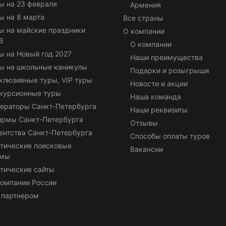
ы на 23 февраля
Армения
ы на 8 марта
Все страны
ы на майские праздники
О компании
6
О компании
ы на Новый год 2027
Наши преимущества
ы на школьные каникулы
Подарки и розыгрыши
клюзивные туры, VIP туры
Новости и акции
курсионные туры
Наша команда
ераторы Санкт-Петербурга
Наши реквизиты
ирмы Санкт-Петербурга
Отзывы
ентства Санкт-Петербурга
Способы оплаты туров
тические поисковые
Вакансии
емы
тические сайты
омпании России
 партнером