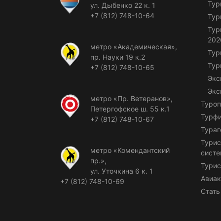
Тур
ул. Дыбенко 22 к. 1
+7 (812) 748-10-64
Тур
Тур
202
метро «Академическая»,
Тур
пр. Науки 19 к.2
Тур
+7 (812) 748-10-65
Экс
Экс
метро «Пр. Ветеранов»,
Туроп
Петергофское ш. 55 к.1
Турф
+7 (812) 748-10-67
Тураг
Турис
метро «Комендантский
сист
пр.»,
Турис
ул. Уточкина 6 к. 1
Авиак
+7 (812) 748-10-69
Стать