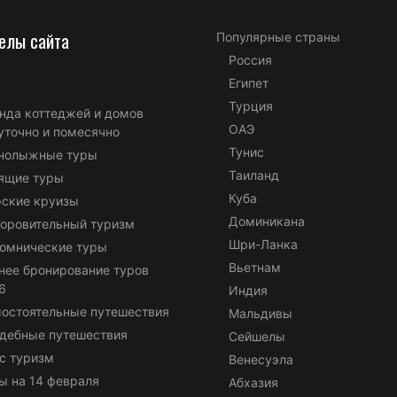
елы сайта
Популярные страны
Россия
Египет
Турция
нда коттеджей и домов
ОАЭ
уточно и помесячно
Тунис
нолыжные туры
Таиланд
ящие туры
Куба
ские круизы
Доминикана
оровительный туризм
Шри-Ланка
омнические туры
Вьетнам
нее бронирование туров
6
Индия
остоятельные путешествия
Мальдивы
дебные путешествия
Сейшелы
с туризм
Венесуэла
ы на 14 февраля
Абхазия