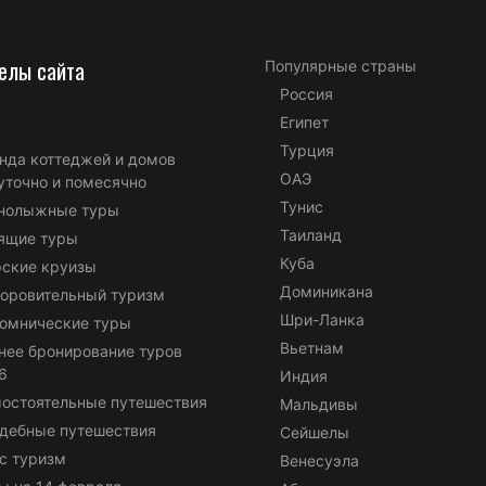
елы сайта
Популярные страны
Россия
Египет
Турция
нда коттеджей и домов
ОАЭ
уточно и помесячно
Тунис
нолыжные туры
Таиланд
ящие туры
Куба
ские круизы
Доминикана
оровительный туризм
Шри-Ланка
омнические туры
Вьетнам
нее бронирование туров
6
Индия
остоятельные путешествия
Мальдивы
дебные путешествия
Сейшелы
с туризм
Венесуэла