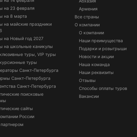
ы на 14 февраля
Абхазия
ы на 23 февраля
Армения
ы на 8 марта
Все страны
ы на майские праздники
О компании
6
О компании
ы на Новый год 2027
Наши преимущества
ы на школьные каникулы
Подарки и розыгрыши
клюзивные туры, VIP туры
Новости и акции
курсионные туры
Наша команда
ераторы Санкт-Петербурга
Наши реквизиты
ирмы Санкт-Петербурга
Отзывы
ентства Санкт-Петербурга
Способы оплаты туров
тические поисковые
Вакансии
емы
тические сайты
омпании России
 партнером