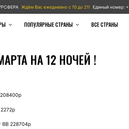
ТУРСФЕРА
Ждём Вас ежедневно с 10 до 21!
Единый номер: +
РЫ
ПОПУЛЯРНЫЕ СТРАНЫ
ВСЕ СТРАНЫ
АРТА НА 12 НОЧЕЙ !
B 208400р
12272р
* BB 228704р