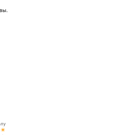
вы.
элу