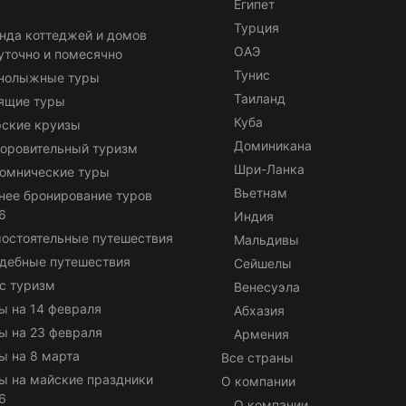
Египет
Турция
нда коттеджей и домов
ОАЭ
уточно и помесячно
Тунис
нолыжные туры
Таиланд
ящие туры
Куба
ские круизы
Доминикана
оровительный туризм
Шри-Ланка
омнические туры
Вьетнам
нее бронирование туров
6
Индия
остоятельные путешествия
Мальдивы
дебные путешествия
Сейшелы
с туризм
Венесуэла
ы на 14 февраля
Абхазия
ы на 23 февраля
Армения
ы на 8 марта
Все страны
ы на майские праздники
О компании
6
О компании