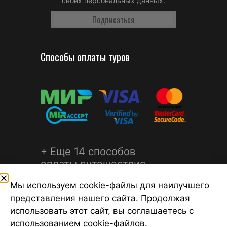
своих персональных данных.
Способы оплаты туров
+ Еще 14 способов
оплаты путешествия
Мы используем cookie-файлы для наилучшего
представления нашего сайта. Продолжая
использовать этот сайт, вы соглашаетесь с
использованием cookie-файлов.
©2026 Турагентство Турсфера - Поиск туров от надежных