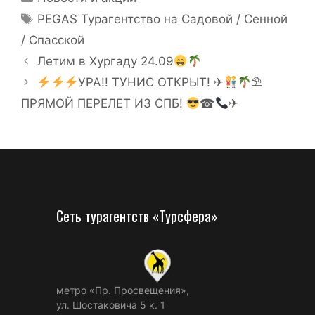
PEGAS Турагентство на Садовой / Сенной
/ Спасской
Летим в Хургаду 24.09
УРА!! ТУНИС ОТКРЫТ! ✈
⛱
ПРЯМОЙ ПЕРЕЛЕТ ИЗ СПБ!
☎
✈
Сеть турагентств «Турсфера»
метро «Пр. Просвещения»,
ул. Шостаковича 5 к. 1