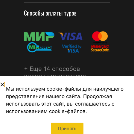
Способы оплаты туров
+ Еще 14 способов
оплаты путешествия
Мы используем cookie-файлы для наилучшего
представления нашего сайта. Продолжая
использовать этот сайт, вы соглашаетесь с
использованием cookie-файлов.
©2026 Турагентство Турсфера - Поиск туров от надежных
туроператоров, официальный сайт турфирмы ТУРСФЕРА -
турагентства во всех районах Санкт-Петербурга
Принять