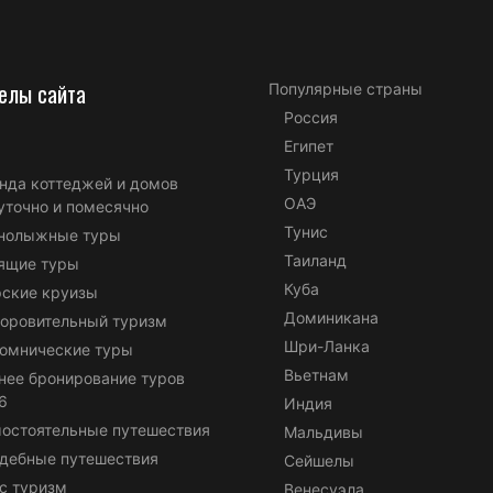
елы сайта
Популярные страны
Россия
Египет
Турция
нда коттеджей и домов
ОАЭ
уточно и помесячно
Тунис
нолыжные туры
Таиланд
ящие туры
Куба
ские круизы
Доминикана
оровительный туризм
Шри-Ланка
омнические туры
Вьетнам
нее бронирование туров
6
Индия
остоятельные путешествия
Мальдивы
дебные путешествия
Сейшелы
с туризм
Венесуэла