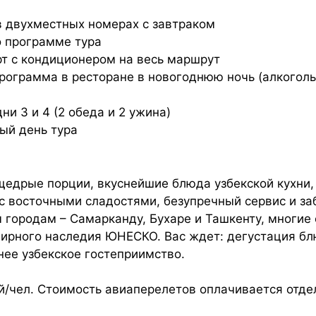
в двухместных номерах с завтраком
о программе тура
т с кондиционером на весь маршрут
рограмма в ресторане в новогоднюю ночь (алкоголь
дни 3 и 4 (2 обеда и 2 ужина)
ый день тура
 щедрые порции, вкуснейшие блюда узбекской кухни,
с восточными сладостями, безупречный сервис и за
 городам – Самарканду, Бухаре и Ташкенту, многие
ирного наследия ЮНЕСКО. Вас ждет: дегустация бл
нее узбекское гостеприимство.
ей/чел. Стоимость авиаперелетов оплачивается отде