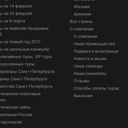
ы на 14 февраля
Абхазия
ы на 23 февраля
Армения
ы на 8 марта
Все страны
ы на майские праздники
О компании
6
О компании
ы на Новый год 2027
Наши преимущества
ы на школьные каникулы
Подарки и розыгрыши
клюзивные туры, VIP туры
Новости и акции
курсионные туры
Наша команда
ераторы Санкт-Петербурга
Наши реквизиты
ирмы Санкт-Петербурга
Отзывы
ентства Санкт-Петербурга
Способы оплаты туров
тические поисковые
Вакансии
емы
тические сайты
омпании России
 партнером