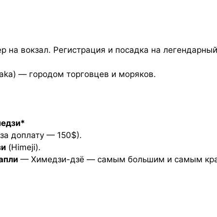
ер на вокзал. Регистрация и посадка на легендарны
aka) — городом торговцев и моряков.
медзи*
за доплату — 150$).
зи
(Himeji).
апли
— Химедзи-дзё — самым большим и самым кра