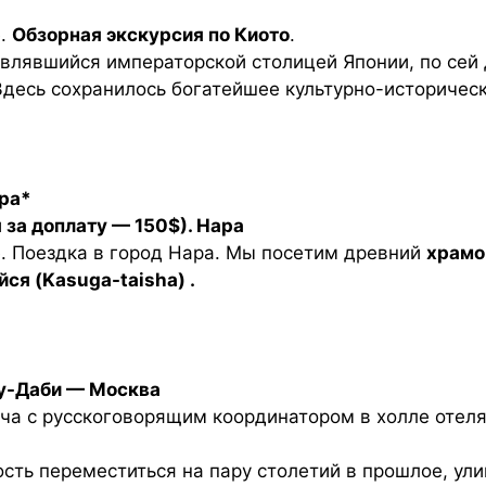
е.
Обзорная экскурсия по Киото
.
 являвшийся императорской столицей Японии, по сей
Здесь сохранилось богатейшее культурно-историчес
ара*
 за доплату — 150$). Нара
е. Поездка в город Нара. Мы посетим древний
храмо
йся (Kasuga-taisha) .
бу-Даби — Москва
еча с русскоговорящим координатором в холле отеля
сть переместиться на пару столетий в прошлое, ули