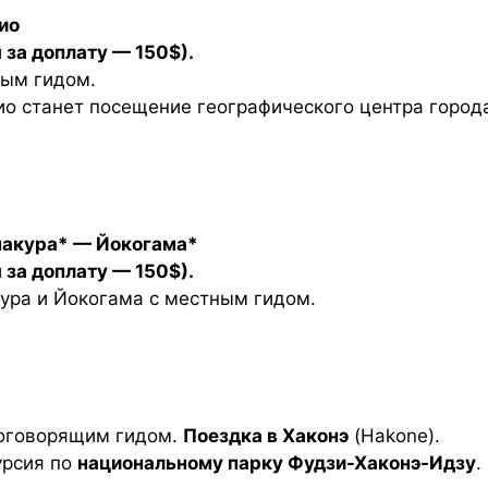
ио
 за доплату — 150$).
ным гидом.
ио станет посещение географического центра горо
макура* — Йокогама*
 за доплату — 150$).
кура и Йокогама с местным гидом.
скоговорящим гидом.
Поездка в Хаконэ
(Hakone).
урсия по
национальному парку Фудзи-Хаконэ-Идзу
.