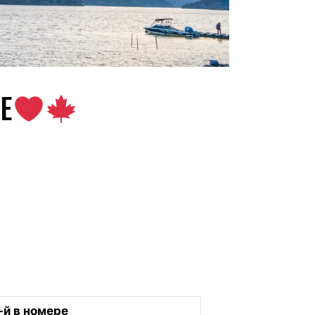
Е
-й в номере