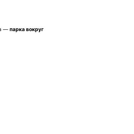
да —
парка вокруг