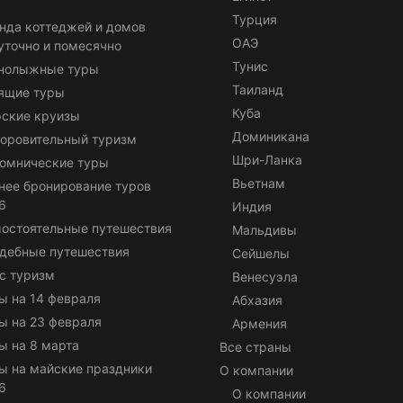
Турция
нда коттеджей и домов
ОАЭ
уточно и помесячно
Тунис
нолыжные туры
Таиланд
ящие туры
Куба
ские круизы
Доминикана
оровительный туризм
Шри-Ланка
омнические туры
Вьетнам
нее бронирование туров
6
Индия
остоятельные путешествия
Мальдивы
дебные путешествия
Сейшелы
с туризм
Венесуэла
ы на 14 февраля
Абхазия
ы на 23 февраля
Армения
ы на 8 марта
Все страны
ы на майские праздники
О компании
6
О компании