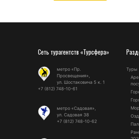
Сеть турагентств «Турсфера»
Разд
метро «Пр.
Туры
Просвещения»,
Аре
ул. Шостаковича 5 к. 1
пос
+7 (812) 748-10-61
Гор
Гор
Мор
метро «Садовая»,
ул. Садовая 38
Озд
+7 (812) 748-10-62
Пал
Ран
202