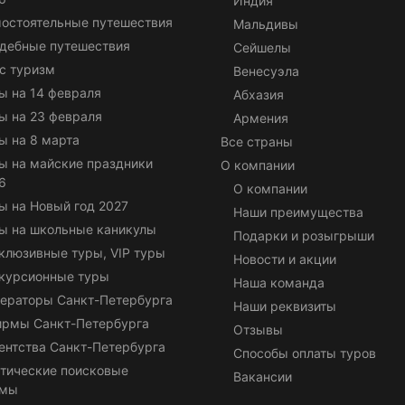
Индия
остоятельные путешествия
Мальдивы
дебные путешествия
Сейшелы
с туризм
Венесуэла
ы на 14 февраля
Абхазия
ы на 23 февраля
Армения
ы на 8 марта
Все страны
ы на майские праздники
О компании
6
О компании
ы на Новый год 2027
Наши преимущества
ы на школьные каникулы
Подарки и розыгрыши
клюзивные туры, VIP туры
Новости и акции
курсионные туры
Наша команда
ераторы Санкт-Петербурга
Наши реквизиты
ирмы Санкт-Петербурга
Отзывы
ентства Санкт-Петербурга
Способы оплаты туров
тические поисковые
Вакансии
емы