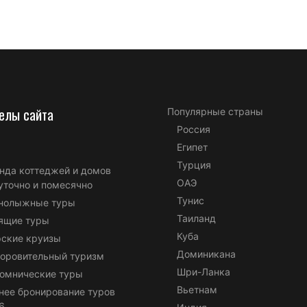
елы сайта
Популярные страны
Россия
Египет
Турция
нда коттеджей и домов
ОАЭ
уточно и помесячно
Тунис
нолыжные туры
Таиланд
ящие туры
Куба
ские круизы
Доминикана
оровительный туризм
Шри-Ланка
омнические туры
Вьетнам
нее бронирование туров
6