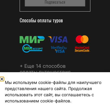
Способы оплаты туров
+ Еще 14 способов
оплаты путешествия
Мы используем cookie-файлы для наилучшего
представления нашего сайта. Продолжая
использовать этот сайт, вы соглашаетесь с
использованием cookie-файлов.
©2026 Турагентство Турсфера - Поиск туров от надежных
туроператоров, официальный сайт турфирмы ТУРСФЕРА -