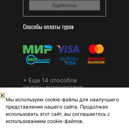
Способы оплаты туров
+ Еще 14 способов
оплаты путешествия
Мы используем cookie-файлы для наилучшего
представления нашего сайта. Продолжая
использовать этот сайт, вы соглашаетесь с
использованием cookie-файлов.
©2026 Турагентство Турсфера - Поиск туров от надежных
туроператоров, официальный сайт турфирмы ТУРСФЕРА -