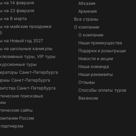
ы на 14 февраля
Абхазия
ы на 23 февраля
Армения
ы на 8 марта
Все страны
ы на майские праздники
О компании
6
О компании
ы на Новый год 2027
Наши преимущества
ы на школьные каникулы
Подарки и розыгрыши
клюзивные туры, VIP туры
Новости и акции
курсионные туры
Наша команда
ераторы Санкт-Петербурга
Наши реквизиты
ирмы Санкт-Петербурга
Отзывы
ентства Санкт-Петербурга
Способы оплаты туров
тические поисковые
Вакансии
емы
тические сайты
омпании России
 партнером