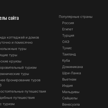
елы сайта
Популярные страны
Россия
Египет
Турция
нда коттеджей и домов
ОАЭ
уточно и помесячно
Тунис
нолыжные туры
Таиланд
ящие туры
Куба
ские круизы
Доминикана
оровительный туризм
Шри-Ланка
омнические туры
Вьетнам
нее бронирование туров
6
Индия
остоятельные путешествия
Мальдивы
дебные путешествия
Сейшелы
с туризм
Венесуэла