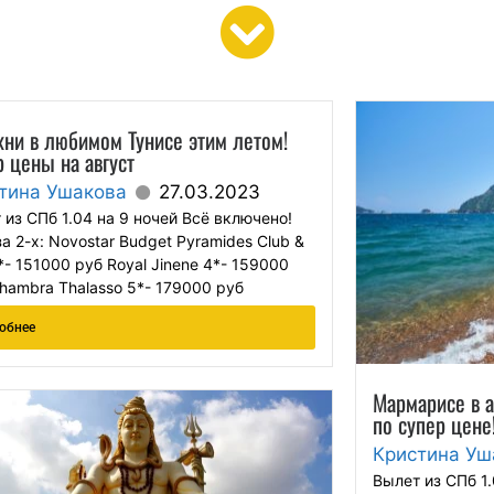
хни в любимом Тунисе этим летом!
 цены на август
тина Ушакова
27.03.2023
 из СПб 1.04 на 9 ночей Всё включено!
за 2-х: Novostar Budget Pyramides Club &
*- 151000 руб Royal Jinene 4*- 159000
lhambra Thalasso 5*- 179000 руб
обнее
Мармарисе в а
по супер цене
Кристина Уш
Вылет из СПб 1.