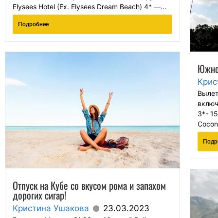
Elysees Hotel (Ex. Elysees Dream Beach) 4* —...
Подробнее
Южно
Крис
Вылет
включ
3*- 1
Cocon
Подр
Отпуск на Кубе со вкусом рома и запахом
дорогих сигар!
Кристина Ушакова
23.03.2023