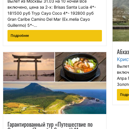
Вылет из Москвы 31.03 на 10 ночей Всё
включено, цена за 2-х: Brisas Santa Lucia 4*-
181500 руб Tryp Cayo Coco 4*- 192800 руб
Gran Caribe Camino Del Mar (Ex.melia Cayo
Guillermo) 5*-...
Подробнее
Абха
Крис
Вылет
включ
Апра 
Золот
Подр
Гарантированный тур «Путешествие по