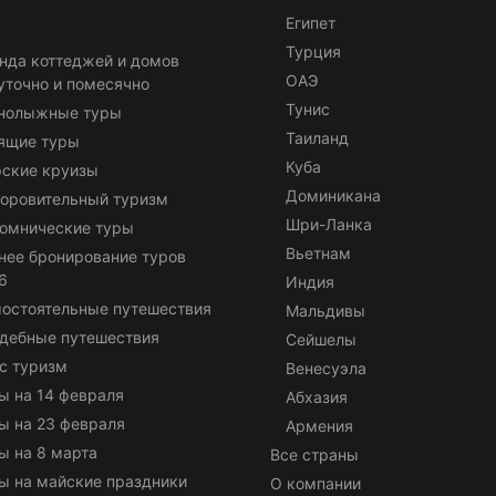
Египет
Турция
нда коттеджей и домов
ОАЭ
уточно и помесячно
Тунис
нолыжные туры
Таиланд
ящие туры
Куба
ские круизы
Доминикана
оровительный туризм
Шри-Ланка
омнические туры
Вьетнам
нее бронирование туров
6
Индия
остоятельные путешествия
Мальдивы
дебные путешествия
Сейшелы
с туризм
Венесуэла
ы на 14 февраля
Абхазия
ы на 23 февраля
Армения
ы на 8 марта
Все страны
ы на майские праздники
О компании