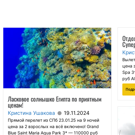
Отдо
Супер
Крис
Вылет
цена 
Spa 3
руб A
Подр
Ласковое солнышко Египта по приятным
ценам!
Кристина Ушакова
19.11.2024
Прямой перелет из СПб 23.01.25 на 9 ночей
цена за 2 взрослых на всё включено! Grand
Blue Saint Maria Aqua Park 3* — 110000 руб