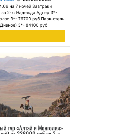
4.06 на 7 ночей Завтраки
 за 2-х: Надежда Адлер 3*-
рлоо 3*- 76700 руб Парк-отель
Дивное) 3*- 84100 руб
ый тур «Алтай и Монголия»
очей) от 238000 руб за 2-х