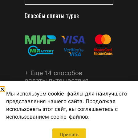
Способы оплаты туров
+ Еще 14 способов
оплаты путешествия
Мы используем cookie-файлы для наилучшего
представления нашего сайта. Продолжая
использовать этот сайт, вы соглашаетесь с
использованием cookie-файлов.
©2026 Турагентство Турсфера - Поиск туров от надежных
туроператоров, официальный сайт турфирмы ТУРСФЕРА -
турагентства во всех районах Санкт-Петербурга
Принять