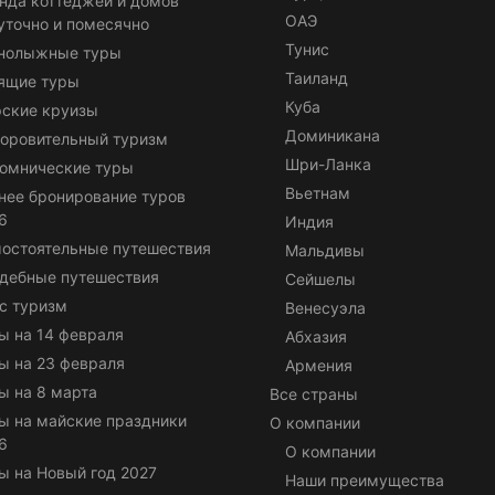
нда коттеджей и домов
ОАЭ
уточно и помесячно
Тунис
нолыжные туры
Таиланд
ящие туры
Куба
ские круизы
Доминикана
оровительный туризм
Шри-Ланка
омнические туры
Вьетнам
нее бронирование туров
6
Индия
остоятельные путешествия
Мальдивы
дебные путешествия
Сейшелы
с туризм
Венесуэла
ы на 14 февраля
Абхазия
ы на 23 февраля
Армения
ы на 8 марта
Все страны
ы на майские праздники
О компании
6
О компании
ы на Новый год 2027
Наши преимущества