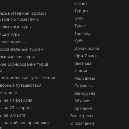
Египет
Турция
нда коттеджей и домов
ОАЭ
уточно и помесячно
Тунис
нолыжные туры
Таиланд
ящие туры
Куба
ские круизы
Доминикана
оровительный туризм
Шри-Ланка
омнические туры
Вьетнам
нее бронирование туров
6
Индия
остоятельные путешествия
Мальдивы
дебные путешествия
Сейшелы
с туризм
Венесуэла
ы на 14 февраля
Абхазия
ы на 23 февраля
Армения
ы на 8 марта
Все страны
ы на майские праздники
О компании
6