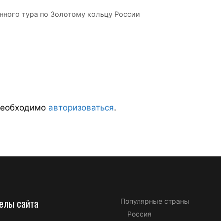
нного тура по Золотому кольцу России
необходимо
авторизоваться
.
елы сайта
Популярные страны
Россия