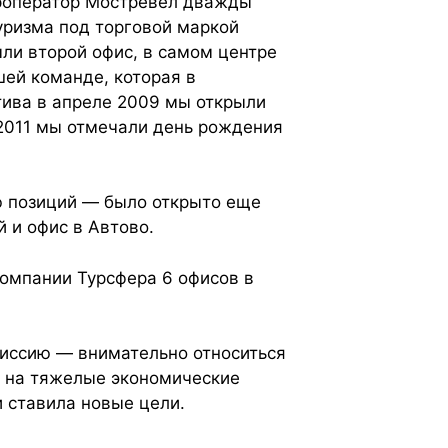
уроператор Мостревел дважды
уризма под торговой маркой
ыли второй офис, в самом центре
ей команде, которая в
тива в апреле 2009 мы открыли
 2011 мы отмечали день рождения
ю позиций — было открыто еще
 и офис в Автово.
компании Турсфера 6 офисов в
миссию — внимательно относиться
я на тяжелые экономические
и ставила новые цели.