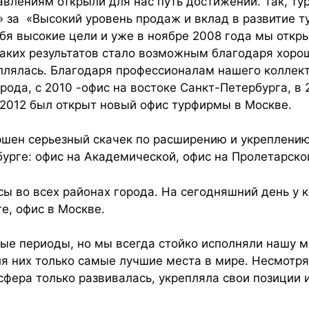
влениям открыли для нас путь достижений. Так, т
за «Высокий уровень продаж и вклад в развитие т
ебя высокие цели и уже в ноябре 2008 года мы откр
аких результатов стало возможным благодаря хорош
плялась. Благодаря профессионалам нашего коллек
рода, с 2010 -офис на востоке Санкт-Петербурга, в
 2012 был открыт новый офис турфирмы в Москве.
ршен серьезный скачек по расширению и укреплени
урге: офис на Академической, офис на Пролетарской
сы во всех районах города. На сегодняшний день у 
е, офис в Москве.
е периоды, но мы всегда стойко исполняли нашу 
ля них только самые лучшие места в мире. Несмотр
сфера только развивалась, укрепляла свои позиции 