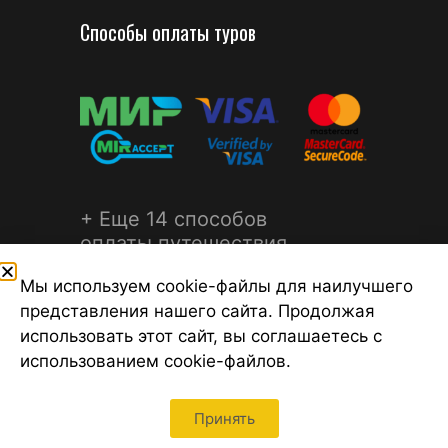
Способы оплаты туров
+ Еще 14 способов
оплаты путешествия
Мы используем cookie-файлы для наилучшего
представления нашего сайта. Продолжая
использовать этот сайт, вы соглашаетесь с
использованием cookie-файлов.
©2026 Турагентство Турсфера - Поиск туров от надежных
туроператоров, официальный сайт турфирмы ТУРСФЕРА -
турагентства во всех районах Санкт-Петербурга
Принять