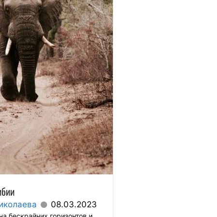
ибии
иколаева
08.03.2023
на бескрайних горизонтов и