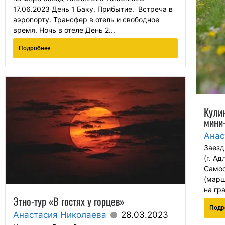
17.06.2023 День 1 Баку. Прибытие. Встреча в
аэропорту. Трансфер в отель и свободное
время. Ночь в отеле День 2...
Подробнее
Кулин
мини-
Анас
Заезд
(г. Ад
Самос
(марш
на гр
Этно-тур «В гостях у горцев»
Подр
Анастасия Николаева
28.03.2023