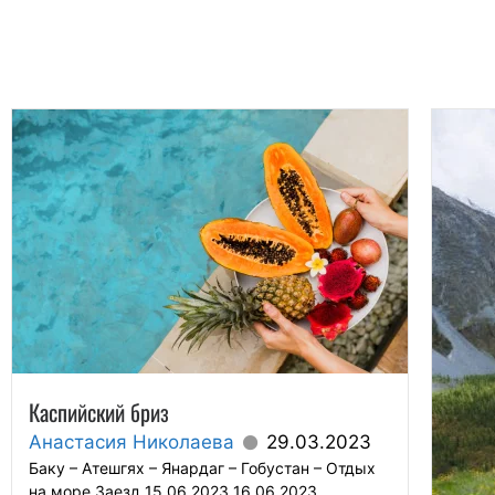
Каспийский бриз
Анастасия Николаева
29.03.2023
Баку – Атешгях – Янардаг – Гобустан – Отдых
на море Заезд 15.06.2023 16.06.2023