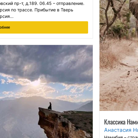
вский пр-т, д.189. 06.45 – отправление.
рсия по трассе. Прибытие в Тверь
рсия...
обнее
Классика Нам
Анастасия Н
Намибия – стра